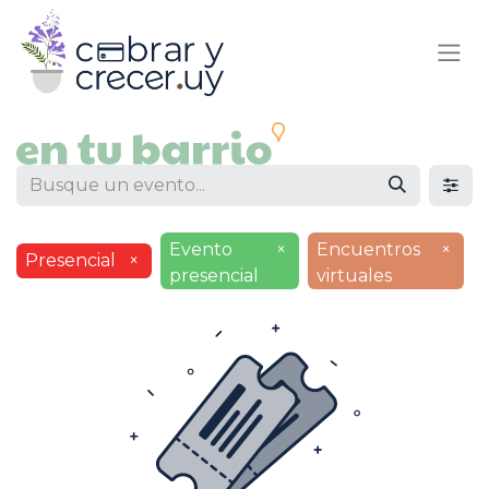
Evento
×
Encuentros
×
Presencial
×
presencial
virtuales