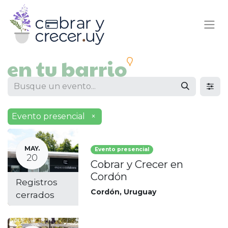
Evento presencial
×
MAY.
Evento presencial
20
Cobrar y Crecer en
Cordón
Registros
Cordón
,
Uruguay
cerrados