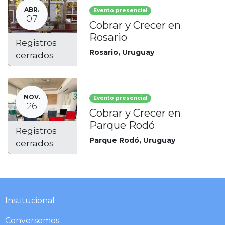
ABR.
Evento presencial
07
Cobrar y Crecer en
Rosario
Registros
Rosario
,
Uruguay
cerrados
NOV.
Evento presencial
26
Cobrar y Crecer en
Parque Rodó
Registros
Parque Rodó
,
Uruguay
cerrados
Institucional​​​
Conversemos​